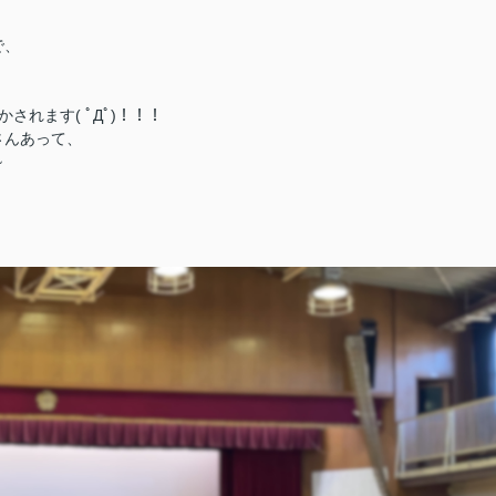
で、
れます( ﾟДﾟ)！！！
さんあって、
~