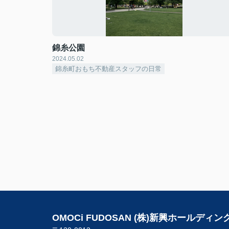
錦糸公園
2024.05.02
錦糸町おもち不動産スタッフの日常
OMOCi FUDOSAN (株)新興ホールディン