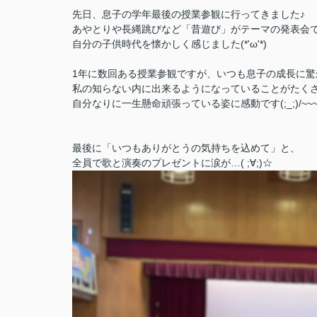
先日、息子の学年最後の授業参観に行ってきました♪
あやとりや長縄跳びなど「昔遊び」がテーマの発表会
自分の子供時代を懐かしく感じました(*'ω'*)
1年に数回ある授業参観ですが、いつも息子の成長に驚かさ
私の知らない内に出来るようになっていることがたく
自分なりに一生懸命頑張っている姿に感動です(;_;)/~~
最後に「いつもありがとうの気持ちを込めて」と、
全員で歌と演奏のプレゼントに涙が…( ;∀;)☆