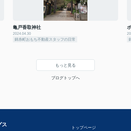
亀戸香取神社
2024.04.30
20
錦糸町おもち不動産スタッフの日常
もっと見る
ブログトップへ
グス
トップページ