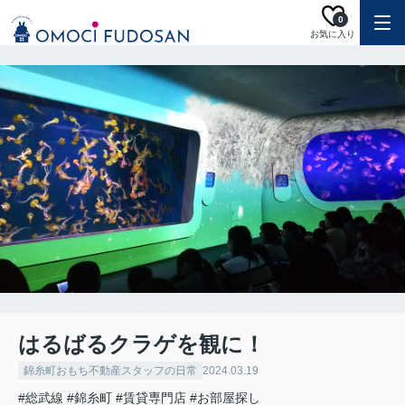
0
お気に入り
はるばるクラゲを観に！
錦糸町おもち不動産スタッフの日常
2024.03.19
#総武線
#錦糸町
#賃貸専門店
#お部屋探し