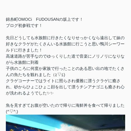
錦糸町OMOCi FUDOUSANの坂上です！
ブログ初参戦です！
先日どうしても水族館に行きたくなりせっかくなら遠出して妹の
好きなクラゲがたくさんいる水族館に行こうと思い鴨川シーワー
ルドに行きました！
高速道路が苦手なのでゆっくりした道で音楽にノリノリになりな
がら水族館に到着
子供のころに何度か家族で行ったことのある思い出の地でたくさ
んの魚たちを観れました（≧▽≦)
クラゲコーナーではライトに照らされ優雅に漂うクラゲに癒さ
れ、砂からひょこひょこ顔を出して漂うチンアナゴニも癒され心
が洗われるようでした✨✨
魚を見すぎてお腹が空いたので帰りに海鮮丼を食べて帰りました
(^▽^;)